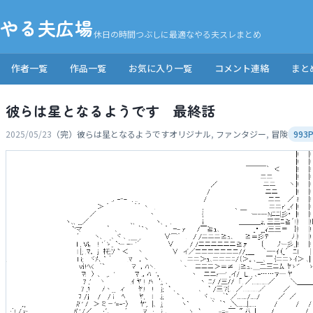
やる夫広場
休日の時間つぶしに最適なやる夫スレまとめ
作者一覧
作品一覧
お気に入り一覧
コメント連絡
まと
彼らは星となるようです 最終話
2025/05/23
（完）彼らは星となるようです
オリジナル
,
ファンタジー
,
冒険
993