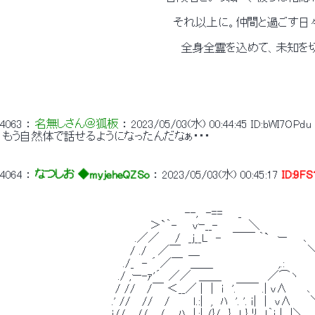
 　　　　　　　　　　　　　　　　　　　　　　それ以上に。仲間と過ごす
 　　　　　　　　　　　　　　　　　　　　　　　全身全霊を込めて、未知を
4063
 ： 
名無しさん＠狐板
 ： 
2023/05/03(水) 00:44:45
ID:bWI7OPdu
 もう自然体で話せるようになったんだなぁ・・・ 
4064
 ： 
なつしお ◆myjeheQZSo
 ： 
2023/05/03(水) 00:45:17
ID:9F
 　　　　　　　　　　　　　　　　　　　　　　　 --,　-==　　_ 
 　　　　　　　　　　　　　　　　　 　 ＞`｀-　　ｖｰ__-　　　　＼ 
 　　　　　　　　　　　　　　　　　.／／　　/　_ｊ__L　-　 ￣￣ ｀`　ー　　､ 
 　　　　　　　　　　　　　 　 　 / ./ 　／￣　＿　　　　　　　　　　　　　　
 　　　　　　　　　　　　　　　 ./_　- ´ ／￣　＿＿　　　　　　　　 ,.:　　　　
 　　　　　　　　　　 　 　 　 ./ ,ー-ｧ'´　／／　＿＿　　　　　　／⌒ヽ　　
 　　　　　　　　　　　　　　 / // 　/￣ ＜__／ |　|　ｉ　'.￣￣ .| ｖ∧　　 
 　　　　　　　　　　　　　　.' // 　//　 /　　　ｌ.:|　,　ﾊ　'. '. ｉ|　|　ｖ∧　
 　　　　　　　　　　　　　　ｉ// 　//　 / ,　ﾊ　|.:| /}/　}　ｌ } ﾘ　ｌ｀ｉ |　