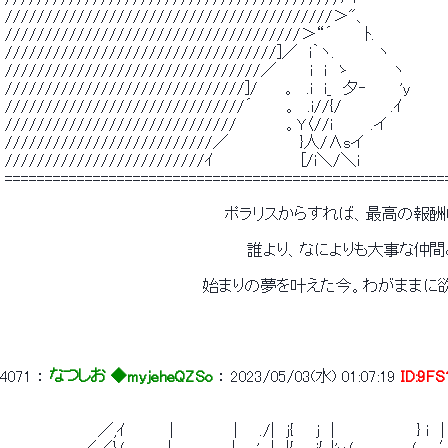
 /////////////////////////////////////////＞"、 
 /////////////////////////////////////＞“´　 　 ﾄ. 
 //////////////////////////////////]／　i｀ヽ.　　 　 ヽ 
 ////////////////////////////////／　　　i　i　ゝ　 　　 ヽ 
 //////////////////////////////]/　　 。　.i　i_　夕‐　　　'y 
 //////////////////////////////´　　　。　.i//{/　　　　 .ｲ 
 /////////////////////////////　　　　 。Y〈//i　　　 .イ 
 //////////////////////////／　　　　　　 }人/∧sイ 
 /////////////////////////ｲ　　　　　　 　 [/i＼/＼i 
 =======================================================
 　　　　　　　　　　　　　　　　　　　　ポラリスからすれば、最高の報
 　　　　　　　　　　　　　　　　　　　　　　誰より、なによりも大事な仲
 　　　　　　　　　　　　　　　　　　始まりの夢を叶えた今。わがまま
4071
 ： 
なつしお ◆myjeheQZSo
 ： 
2023/05/03(水) 01:07:19
ID:9F
 　　　　　　　　 ／,ｲ　　　　|　　　　　 |　　./|　ｊ{　　ｊ　|　　　　　　　 } ｉ　|　 