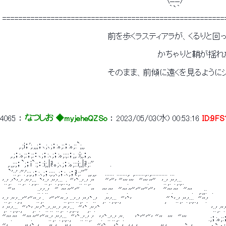
 　　　　　　　　　　　　　　　　　　　　　　　　　　　　　 〈ﾆﾆ/ 
 　　　　　　　　　　　　　　　　　　　　　　　　　　　　　　｀`｀ 
 =======================================================
 　　　　　　　　　　　　　　　　　　　前を歩くラスティアラが、くるりと
 　　　　　　　　　　　　　　　　　　　　　　　　　　　　かちゃりと鞘が揺れ
 　　　　　　　　　　　　　　　　　　　そのまま、前傾に遠くを見るように
4065
 ： 
なつしお ◆myjeheQZSo
 ： 
2023/05/03(水) 00:53:16
ID:9F
 　　　,.;i；';.,,;；､;､;；:｡;:；:｡;:`;,, 
 　 ,.;；:｡;:；;:：､;；:､;；:｡;:;:；;,.:i;,；,、 
 　,.,;:;；`;；i`:;：:i;,|i!｡;､;；:｡;::i;,|i!;:''　　　. 
 　`'::',:'':';:;.;；:､;；:;:;､;；:､;；i!;:''",,.,,. 　...... .......,. ,.......,..,........... ... 
 '::',:'`'::',:'':';:;..`'::',:'':';:;..:.,"'`::'::',:''　　"'"' "'''.'''　"'''.''"　'::',:'':';:;.. 
 　"''　　　　::':'::'　" '''.''"'"　　'' 　'''.'''　"'''.''"'"''"'"' 　"'''.'''　"'''.　,.,;:　. 
 '::',:'':';:;'"'"''::',:　'"'"''::',:::'::',:'':'`::'　,:'':';:;..,"'`'　　　　　　,"`'::',:'':';:;..,"'':'　　
 ',:'':';:;..,"'`',:'':'`::'::''::',:'':';:;..,"'`,:'':'`　　　　　　　　　　　　　　　　　　　　'::',:'':':: 
 "'''.'''　"'''.''"'"''::',:'':';:;..,"'`::'::',:'　':'`::'::',:'':　　'`'"'"' "''　'''　"'''　　　　.;；:｡