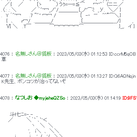
 　／:{ 　 ／　　 　 〔ゝ　　 　 .〉うぅ=─=≦⌒　　 冖''^｀ 〈ニニ.／　　　 
 .〈.: .: ＼　　　　 ／ ´^''冖_ノ^/＿＿＿＿〔_ノ''⌒ﾐ　_У.　＼／ }　　　　　　　
 .　Y ´^''冖　　 .7 ~"'' 冖冖 /　　　　　　　〔　-‐　'''' 　^^”⌒＼.}　　　　　 ＜.
 　 {　､　　 r冖/　.＿＿＿_/　　 　 　 　 　.〔＿＿＿＿＿＿___/}　　　 ,　
 　 Ⅵ ＼　 .T￣　　　　　 ⌒冖冖冖冖冖⌒　　　　 　 　 　 　 .}_,,.　イ }
4076
 ： 
名無しさん＠狐板
 ： 
2023/05/03(水) 01:12:53
ID:ccrM5qOB
 草 
4077
 ： 
名無しさん＠狐板
 ： 
2023/05/03(水) 01:13:27
ID:G6AQNqjn
 K先生、ポンコツが治ってないぞ 
4078
 ： 
なつしお ◆myjeheQZSo
 ： 
2023/05/03(水) 01:14:19
ID:9F
 　　 斗ｆ七ﾆ=-_-　_ 
 　　／　　　　＼｀` ､`'＜ 
 　　　　　　　 　 ヽ　 ＼　＼ 
 　　　　　　　　',　 ｉ＼　、 ＼＼ 
 　　　　ｉ　　　　ｉ　, ', /,　'/,　＼＼ 