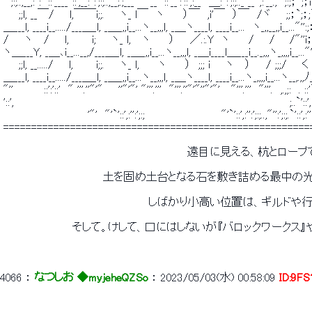
 "';:;..,__,:'':'`::'____''::',__:'':';:;..,__;.;___"'` __'`::'__':'::',:__　＿:'':';:;.._ __`,:'__.,　;:;；`;；i`
 　　;;l, __￣/　　l,￣￣i;;.　　ヽ_ l￣　ヽ　　 ）￣　,i'￣　）￣　/ヾ　　;;；`;；;`: ヽi!;
 ＿___l, ____i__...../___＿_l, _＿_,,i__...ヽ__,,,l, _＿ヽ____l, ____i__...　ヽ_,,__,,i__..."'':;：
 /　　ヽ 　/　　l,　　　i;　　ヽ_ l, 　ヽ　　 ）　　／.:.Y　ヽ 　　/　　/ 　 /"''i；;；:｡;:
 ヽ＿___Y, _＿､i__...__,/___＿_l, _＿_,,i__...ヽ__,,,l, _＿i____l＿___i__._,,,ヽ_,,,,i__..."''__
 　　;;l, __...../　　l,　　　i;;.　　ヽ_ l, 　　ヽ　　 ）　;;; i　　ヽ 　）　　/ ;;;/　　く　.:. 
 ＿___l, ____i__...../___＿_l, _＿_,,i__...ヽ__,,,l, _＿ヽ____l, ____i__...ヽ_,,,,i__...ヽ__,.,
 "''　　　　::':'::'　" '''.''"'"　　''"'"' "'''.'''　"'''.''"'"''"'"' 　"'''.'''　"'''.　,.,;:　. ::'`':/
 '::',　　　　　　　　　　　　　　　　　　　　　　　　　　　　　　　　　　　　;..`'::',:'':';
 　　　　　　　　　　　'"'　"'`'::',:'':';:;　　　　　　　　　　"'`'::',:'':';:;..,"'':';:;.`'::',:'':';:;
 =======================================================
 　　　　　　　　　　　　　　　　　　　　　　　　遠目に見える、杭とロー
 　　　　　　　　　　　　　土を固め土台となる石を敷き詰める最中の
 　　　　　　　　　　　　　　　　　　　しばかり小高い位置は、ギルド
 　　　　　　　　　そして。けして、口にはしないが『バロックワークス
4066
 ： 
なつしお ◆myjeheQZSo
 ： 
2023/05/03(水) 00:58:09
ID:9F