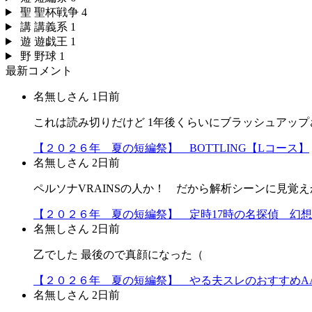
聖
聖杯戦争
4
講
講義系
1
遊
遊戯王
1
野
野球
1
最新コメント
名無しさん
1日前
これは読み切りだけど 1年後くらいにブラッシュアップ
【２０２６年 夏の短編祭】 BOTTLING【Lコース】
名無しさん
2日前
ペルソナVRAINSの人か！ だから解析シーンに見覚えか
【２０２６年 夏の短編祭】 定時17時の名探偵 幻
名無しさん
2日前
乙でした 最後ので真顔になった（
【２０２６年 夏の短編祭】 やる夫スレのおすすめA
名無しさん
2日前