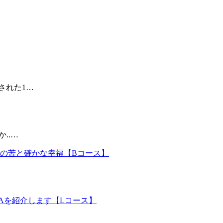
された1…
..…
想の苦と確かな幸福【Bコース】
Aを紹介します【Lコース】