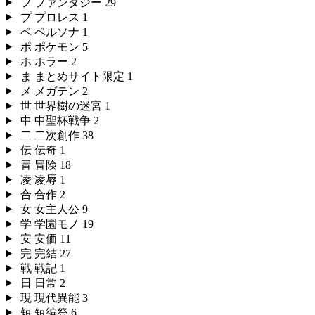
フ
ファンタジー
29
プ
プロレス
1
ペ
ペルソナ
1
ポ
ポケモン
5
ホ
ホラー
2
ま
まとめサイト限定
1
メ
メガテン
2
世
世界樹の迷宮
1
中
中聖杯戦争
2
二
二次創作
38
伝
伝奇
1
冒
冒険
18
凌
凌辱
1
合
合作
2
女
女主人公
9
学
学園モノ
19
安
安価
11
完
完結
27
戦
戦記
1
日
日常
2
現
現代異能
3
短
短編祭
6