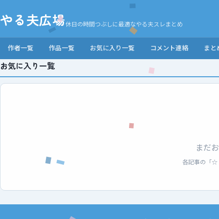
やる夫広場
休日の時間つぶしに最適なやる夫スレまとめ
作者一覧
作品一覧
お気に入り一覧
コメント連絡
まと
お気に入り一覧
まだお
各記事の「☆