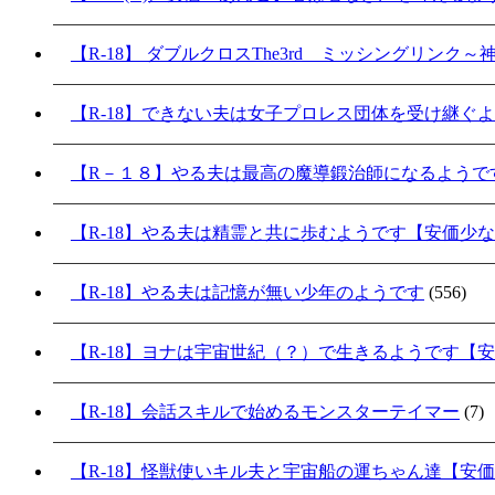
【R-18】 ダブルクロスThe3rd ミッシングリンク
【R-18】できない夫は女子プロレス団体を受け継ぐ
【R－１８】やる夫は最高の魔導鍛治師になるようで
【R-18】やる夫は精霊と共に歩むようです【安価少
【R-18】やる夫は記憶が無い少年のようです
(556)
【R-18】ヨナは宇宙世紀（？）で生きるようです【
【R-18】会話スキルで始めるモンスターテイマー
(7)
【R-18】怪獣使いキル夫と宇宙船の運ちゃん達【安