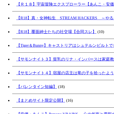
【Ｒ１８】宇宙冒険エクスプローラー【あんこ・安価
【R18】真・女神転生 STREAM HACKERS 
【R18】覆面紳士たちの社交場【合同スレ】
(10)
【Tiger＆Bunny】キャストリアはシュテルンビル
【サモンナイト３】貧乳のリナ・インバースは家庭教
【サモンナイト４】宿屋の店主は竜の子を拾ったよう
【バレンタイン短編】
(18)
【まとめサイト限定公開】
(16)