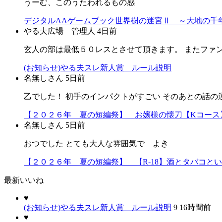
うーむ、このうたわれるもの感
デジタルAAゲームブック世界樹の迷宮Ⅱ ～大地の千年
やる夫広場 管理人
4日前
玄人の部は最低５０レスとさせて頂きます。 またファ
(お知らせ)やる夫スレ新人賞 ルール説明
名無しさん
5日前
乙でした！ 初手のインパクトがすごい そのあとの話の
【２０２６年 夏の短編祭】 お嬢様の懐刀【Kコース
名無しさん
5日前
おつでした とても大人な雰囲気で よき
【２０２６年 夏の短編祭】 【R-18】酒とタバコと
最新いいね
♥
(お知らせ)やる夫スレ新人賞 ルール説明
9
16時間前
♥