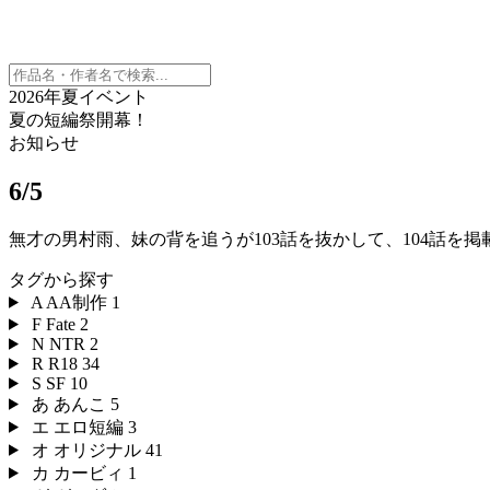
2026年夏イベント
夏の短編祭開幕！
お知らせ
6/5
無才の男村雨、妹の背を追うが103話を抜かして、104話を
タグから探す
A
AA制作
1
F
Fate
2
N
NTR
2
R
R18
34
S
SF
10
あ
あんこ
5
エ
エロ短編
3
オ
オリジナル
41
カ
カービィ
1