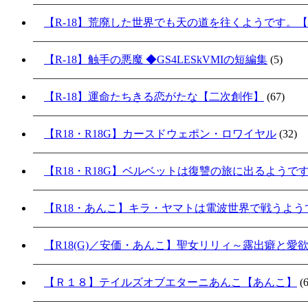
【R-18】荒廃した世界でも天の道を往くようです。
【R-18】触手の悪魔 ◆GS4LESkVMIの短編集
(5)
【R-18】運命たちきる恋がたな【二次創作】
(67)
【R18・R18G】カースドウェポン・ロワイヤル
(32)
【R18・R18G】ベルベットは復讐の旅に出るようで
【R18・あんこ】キラ・ヤマトは電波世界で戦うよ
【R18(G)／安価・あんこ】聖女リリィ～露出癖と愛
【Ｒ１８】テイルズオブエターニあんこ【あんこ】
(6