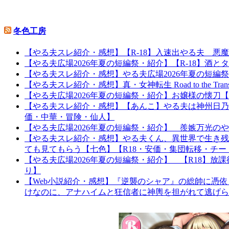
冬色工房
【やる夫スレ紹介・感想】【R-18】入速出やる夫 悪
【やる夫広場2026年夏の短編祭・紹介】【R-18】酒とタ
【やる夫スレ紹介・感想】やる夫広場2026年夏の短編
【やる夫スレ紹介・感想】真・女神転生 Road to the Tr
【やる夫広場2026年夏の短編祭・紹介】お嬢様の懐
【やる夫スレ紹介・感想】【あんこ】やる夫は神州日乃本を
価・中華・冒険・仙人】
【やる夫広場2026年夏の短編祭・紹介】 羨嫉万光の
【やる夫スレ紹介・感想】やる夫くん、異世界で生き残
ても見てもらう【七色】【R18・安価・集団転移・チー
【やる夫広場2026年夏の短編祭・紹介】 【R18】
り】
【Web小説紹介・感想】『逆襲のシャア』の総帥に憑
けなのに、アナハイムと狂信者に神輿を担がれて逃げら