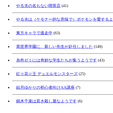
やる夫の名もない喫茶店
(41)
やる夫は（ケモナー的な意味で）ポケモンを愛するよ
東方キャラで逃走中
(63)
異世界学園に、新しい先生が赴任しました
(149)
糸色ゼミには奇妙な学生たちが集うようです
(43)
紅☆花☆王 デュエルモンスターズ
(25)
結月ゆかりの初心者向けAA講座
(7)
錦木千束は若き殺し屋なようです
(6)