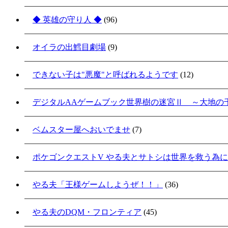
◆ 英雄の守り人 ◆
(96)
オイラの出鱈目劇場
(9)
できない子は"悪魔"と呼ばれるようです
(12)
デジタルAAゲームブック世界樹の迷宮Ⅱ ～大地の
ベムスター屋へおいでませ
(7)
ポケゴンクエストV やる夫とサトシは世界を救う為
やる夫「王様ゲームしようぜ！！」
(36)
やる夫のDQM・フロンティア
(45)