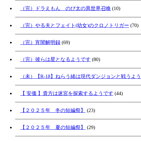
（完）ドラえもん のび太の異世界召喚
(10)
（完）やる夫とフェイト(幼女)のクロノトリガー
(70)
（完）宵闇解明録
(69)
（完）彼らは星となるようです
(80)
（未）【R-18】ねらう緒は現代ダンジョンと戦うよ
【 安価 】貴方は迷宮を探索するようです
(44)
【２０２５年 冬の短編祭】
(23)
【２０２５年 夏の短編祭】
(29)