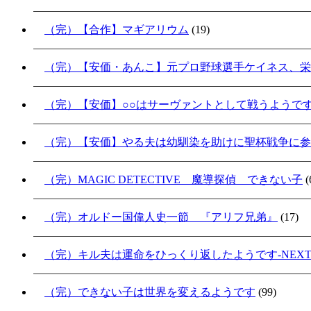
（完）【合作】マギアリウム
(19)
（完）【安価・あんこ】元プロ野球選手ケイネス、栄
（完）【安価】○○はサーヴァントとして戦うようで
（完）【安価】やる夫は幼馴染を助けに聖杯戦争に参加
（完）MAGIC DETECTIVE 魔導探偵 できない子
(
（完）オルドー国偉人史一節 『アリフ兄弟』
(17)
（完）キル夫は運命をひっくり返したようです-NEXT S
（完）できない子は世界を変えるようです
(99)