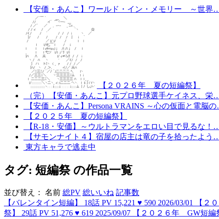
【安価・あんこ】ワールド・イン・メモリー ～世界
【２０２６年 夏の短編祭】
（完）【安価・あんこ】元プロ野球選手ケイネス、栄
【安価・あんこ】Persona VRAINS ～心の仮面と電脳の
【２０２５年 夏の短編祭】
【R-18・安価】～ウルトラマンをエロい目で見るな！
【サモンナイト４】宿屋の店主は竜の子を拾ったよう
東方キャラで逃走中
タグ: 短編祭 の作品一覧
並び替え：
名前
総PV
総いいね
記事数
【バレンタイン短編】
18話
PV 15,221
♥ 590
2026/03/01
【２０
祭】
29話
PV 51,276
♥ 619
2025/09/07
【２０２６年 GW短編