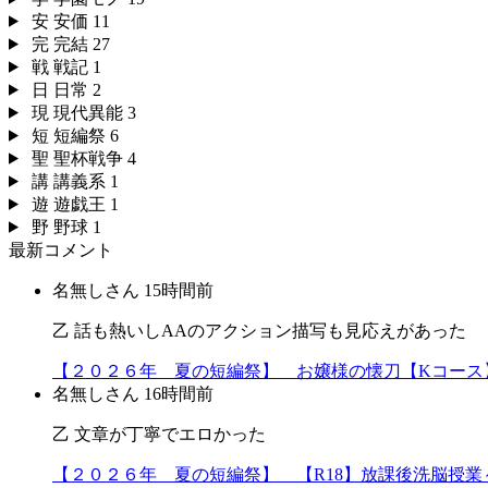
安
安価
11
完
完結
27
戦
戦記
1
日
日常
2
現
現代異能
3
短
短編祭
6
聖
聖杯戦争
4
講
講義系
1
遊
遊戯王
1
野
野球
1
最新コメント
名無しさん
15時間前
乙 話も熱いしAAのアクション描写も見応えがあった
【２０２６年 夏の短編祭】 お嬢様の懐刀【Kコース
名無しさん
16時間前
乙 文章が丁寧でエロかった
【２０２６年 夏の短編祭】 【R18】放課後洗脳授業～