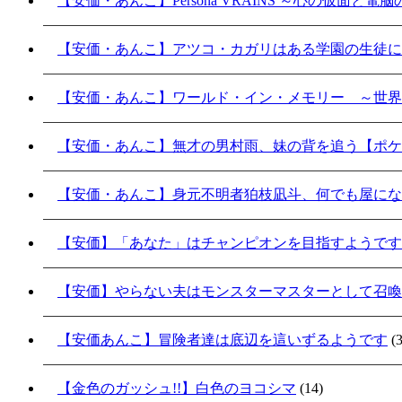
【安価・あんこ】Persona VRAINS ～心の仮面と電
【安価・あんこ】アツコ・カガリはある学園の生徒に
【安価・あんこ】ワールド・イン・メモリー ～世界
【安価・あんこ】無才の男村雨、妹の背を追う【ポケ
【安価・あんこ】身元不明者狛枝凪斗、何でも屋にな
【安価】「あなた」はチャンピオンを目指すようです
【安価】やらない夫はモンスターマスターとして召喚
【安価あんこ】冒険者達は底辺を這いずるようです
(3
【金色のガッシュ!!】白色のヨコシマ
(14)