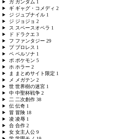
ガ
ガンダム
1
ギ
ギャグ・コメディ
2
ジ
ジュブナイル
1
ジ
ジョジョ
2
ス
スペースオペラ
1
ド
ドラクエ
3
フ
ファンタジー
29
プ
プロレス
1
ペ
ペルソナ
1
ポ
ポケモン
5
ホ
ホラー
2
ま
まとめサイト限定
1
メ
メガテン
2
世
世界樹の迷宮
1
中
中聖杯戦争
2
二
二次創作
38
伝
伝奇
1
冒
冒険
18
凌
凌辱
1
合
合作
2
女
女主人公
9
学
学園モノ
19