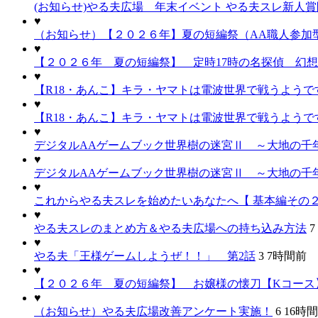
(お知らせ)やる夫広場 年末イベント やる夫スレ新人
♥
（お知らせ）【２０２６年】夏の短編祭（AA職人参加
♥
【２０２６年 夏の短編祭】 定時17時の名探偵 幻
♥
【R18・あんこ】キラ・ヤマトは電波世界で戦うようで
♥
【R18・あんこ】キラ・ヤマトは電波世界で戦うようで
♥
デジタルAAゲームブック世界樹の迷宮Ⅱ ～大地の千年
♥
デジタルAAゲームブック世界樹の迷宮Ⅱ ～大地の千年
♥
これからやる夫スレを始めたいあなたへ【 基本編その２
♥
やる夫スレのまとめ方＆やる夫広場への持ち込み方法
7
♥
やる夫「王様ゲームしようぜ！！」 第2話
3
7時間前
♥
【２０２６年 夏の短編祭】 お嬢様の懐刀【Kコース
♥
（お知らせ）やる夫広場改善アンケート実施！
6
16時