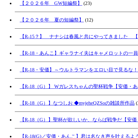
【２０２６年 GW短編祭】
(23)
【２０２６年 夏の短編祭】
(12)
【R-15？】 ナナシは春風と共にやってきました 【
【R-18・あんこ】ギャラナイ夫はキャメロットの一
【R-18・安価】～ウルトラマンをエロい目で見るな
【R-18（G）】 Wガレスちゃんの聖杯戦争【安価・
【R-18（G）】なつしお ◆myjeheQZSoの雑談所作品
(
【R-18（G）】聖杯が欲しいか、ならば戦争だ【安
【R-18(G)／安価・あんこ】君は名なき声を叶える