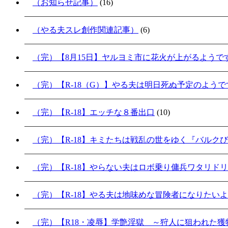
（お知らせ記事）
(16)
（やる夫スレ創作関連記事）
(6)
（完）【8月15日】ヤルヨミ市に花火が上がるようで
（完）【R-18（G）】やる夫は明日死ぬ予定のよう
（完）【R-18】エッチな８番出口
(10)
（完）【R-18】キミたちは戦乱の世をゆく『バルク
（完）【R-18】やらない夫はロボ乗り傭兵ワタリド
（完）【R-18】やる夫は地味めな冒険者になりたい
（完）【R18・凌辱】学艶淫獄 ～狩人に狙われた獲物